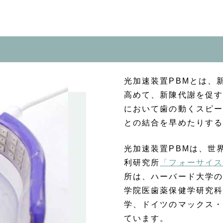
光加速装置PBMとは、
高めて、新陳代謝を促
において歯の動くスピ
との結合を早めたりす
光加速装置PBMは、世
利研究所
「フォーサイ
所は、ハーバード大学
学院医歯薬保健学研究
学、ドイツのマックス
ています。